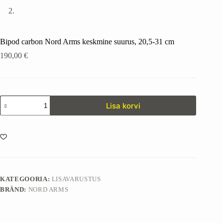
Bipod carbon Nord Arms keskmine suurus, 20,5-31 cm
190,00
€
Bipod
Lisa korvi
carbon
Nord
Arms
keskmine
suurus,
20,5-
31
cm
kogus
KATEGOORIA:
LISAVARUSTUS
BRÄND:
NORD ARMS