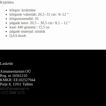
Kirjeldus
kõrgus: keskmine
kõrguste vahemik: 20,5–31 cm / 8–12 “
kõrguseasendid: 10
jalgade laius: 20,5 – 30,5 cm / 8,1 – 12 “
kaal: 440 grammi / 15,5 oz
jalgade materjal: süsinik
QAS-hoob
Lasketiir
Armamentarium OÜ
Reg. nr 16561210
KMKR: EE102527944
Purje 8, 11911 Tallinn
info@gungarage.ee
+372 5688 1155